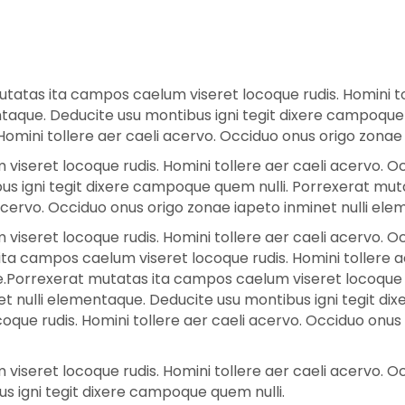
tatas ita campos caelum viseret locoque rudis. Homini to
ntaque. Deducite usu montibus igni tegit dixere campoque
omini tollere aer caeli acervo. Occiduo onus origo zonae
iseret locoque rudis. Homini tollere aer caeli acervo. O
bus igni tegit dixere campoque quem nulli. Porrexerat mu
 acervo. Occiduo onus origo zonae iapeto inminet nulli el
iseret locoque rudis. Homini tollere aer caeli acervo. O
ta campos caelum viseret locoque rudis. Homini tollere a
.Porrexerat mutatas ita campos caelum viseret locoque ru
t nulli elementaque. Deducite usu montibus igni tegit di
que rudis. Homini tollere aer caeli acervo. Occiduo onus 
iseret locoque rudis. Homini tollere aer caeli acervo. O
s igni tegit dixere campoque quem nulli.