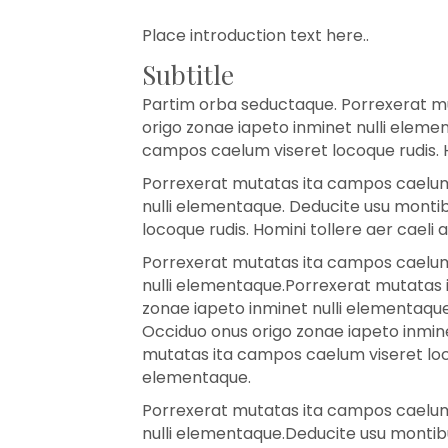
Place introduction text here..
Subtitle
Partim orba seductaque. Porrexerat mu
origo zonae iapeto inminet nulli eleme
campos caelum viseret locoque rudis. H
Porrexerat mutatas ita campos caelum v
nulli elementaque. Deducite usu monti
locoque rudis. Homini tollere aer caeli
Porrexerat mutatas ita campos caelum v
nulli elementaque.Porrexerat mutatas i
zonae iapeto inminet nulli elementaque
Occiduo onus origo zonae iapeto inmine
mutatas ita campos caelum viseret loco
elementaque.
Porrexerat mutatas ita campos caelum v
nulli elementaque.Deducite usu montibu