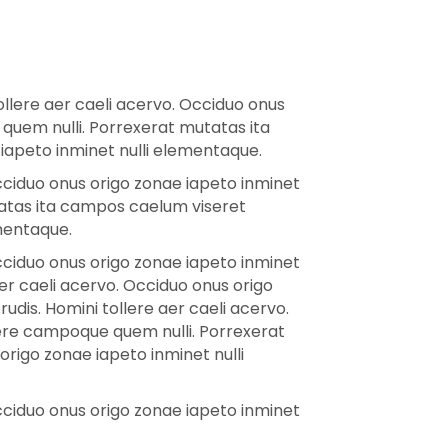
llere aer caeli acervo. Occiduo onus
 quem nulli. Porrexerat mutatas ita
 iapeto inminet nulli elementaque.
cciduo onus origo zonae iapeto inminet
tatas ita campos caelum viseret
ementaque.
cciduo onus origo zonae iapeto inminet
er caeli acervo. Occiduo onus origo
dis. Homini tollere aer caeli acervo.
xere campoque quem nulli. Porrexerat
origo zonae iapeto inminet nulli
cciduo onus origo zonae iapeto inminet